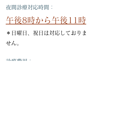
夜間診療対応時間：
午後8時から午後11時
​＊日曜日、祝日は対応しておりま
せん。
診療費用：
夜間時間外料金 8,000円
（税抜き）
別途、検査代、治療費、消費税が
かかります。
＊年末年始お
よび獣医師会会務時には
担当日を設定しておりません
。ご了承
ください。